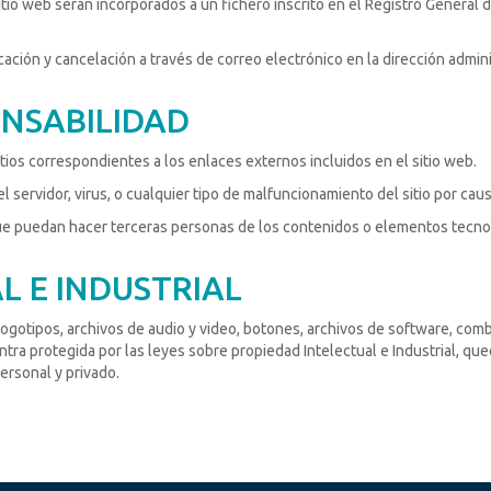
itio web serán incorporados a un fichero inscrito en el Registro General
cación y cancelación a través de correo electrónico en la dirección admini
ONSABILIDAD
itios correspondientes a los enlaces externos incluidos en el sitio web.
l servidor, virus, o cualquier tipo de malfuncionamiento del sitio por causa
que puedan hacer terceras personas de los contenidos o elementos tecnol
L E INDUSTRIAL
 logotipos, archivos de audio y video, botones, archivos de software, comb
ra protegida por las leyes sobre propiedad Intelectual e Industrial, que
ersonal y privado.