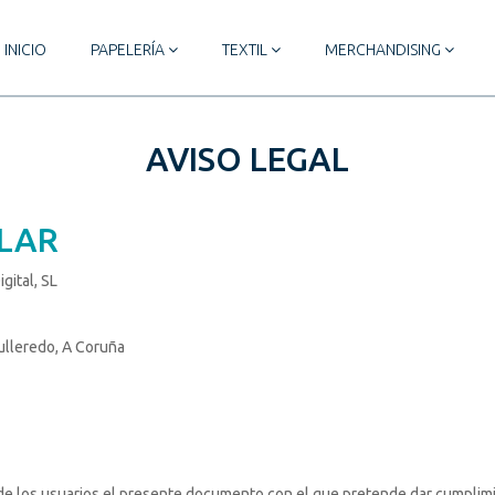
INICIO
PAPELERÍA
TEXTIL
MERCHANDISING
AVISO LEGAL
ULAR
gital, SL
Culleredo, A Coruña
n de los usuarios el presente documento con el que pretende dar cumplimi