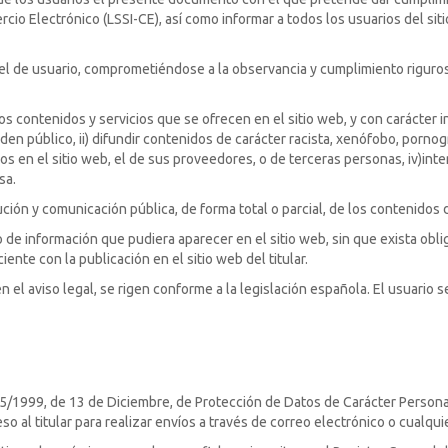
rcio Electrónico (LSSI-CE), así como informar a todos los usuarios del si
l de usuario, comprometiéndose a la observancia y cumplimiento riguroso 
contenidos y servicios que se ofrecen en el sitio web, y con carácter in
l orden público, ii) difundir contenidos de carácter racista, xenófobo, porn
cos en el sitio web, el de sus proveedores, o de terceras personas, iv)int
sa.
ón y comunicación pública, de forma total o parcial, de los contenidos de 
ipo de información que pudiera aparecer en el sitio web, sin que exista ob
nte con la publicación en el sitio web del titular.
n el aviso legal, se rigen conforme a la legislación española. El usuario s
 15/1999, de 13 de Diciembre, de Protección de Datos de Carácter Persona
so al titular para realizar envíos a través de correo electrónico o cualqu