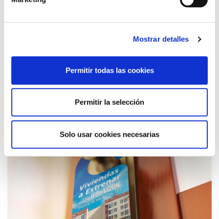
Amplia experiencia en multitud de formatos y acabados.
Consúltanos y nos adaptaremos a tus gustos y
Mostrar detalles
presupuesto: encuadernadas en tapa dura, encuadernado
sencillo, hojas interiores, carpeta externa serigrafiada
con logo del cliente o la más básica y utilizada, plegada y
Permitir todas las cookies
plastificada en alto espesor con una calidad excelente
muy por encima de la media. Llámanos y vemos cual es la
que más se adapta a tu local y uso.
Permitir la selección
Solo usar cookies necesarias