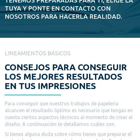
TENEMOS PREPARADAS PARA TI, ELIGE LA
TUYA Y PONTE EN CONTACTO CON
NOSOTROS PARA HACERLA REALIDAD.
LINEAMIENTOS BÁSICOS
CONSEJOS PARA CONSEGUIR
LOS MEJORES RESULTADOS
EN TUS IMPRESIONES
Para conseguir que nuestros trabajos de papelería
alcancen el resultado óptimo es necesario que tengas en
cuenta ciertos aspectos técnicos al momento de crear el
diseño. A continuación te detallamos cuáles son.
Si tienes alguna duda sobre cómo tienes que preparar el