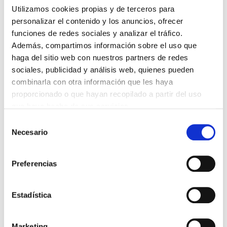
Ya sea encuadernadas en espiral, en tapa dura, en blocs
Utilizamos cookies propias y de terceros para
encolados o en cualquier otro formato que se te ocurra.
personalizar el contenido y los anuncios, ofrecer
Consúltanos y buscamos la solución que más se adapte
funciones de redes sociales y analizar el tráfico.
a tus necesidades y tu presupuesto.
Además, compartimos información sobre el uso que
haga del sitio web con nuestros partners de redes
sociales, publicidad y análisis web, quienes pueden
combinarla con otra información que les haya
proporcionado o que hayan recopilado a partir del uso
que haya hecho de sus servicios.
Selección
Necesario
de
consentimiento
Preferencias
Estadística
Cartas de precios para hostelería
Marketing