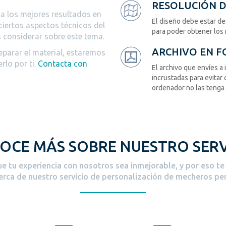
RESOLUCIÓN DE
a los mejores resultados en
El diseño debe estar d
ciertos aspectos técnicos del
para poder obtener los 
 considerar sobre este tema.
ARCHIVO EN 
eparar el material, estaremos
lo por ti.
Contacta con
El archivo que envíes a
incrustadas para evitar
ordenador no las tenga 
OCE MÁS SOBRE NUESTRO SERV
 tu experiencia con nosotros sea inmejorable, y por eso t
rca de nuestro servicio de personalización de mecheros pe