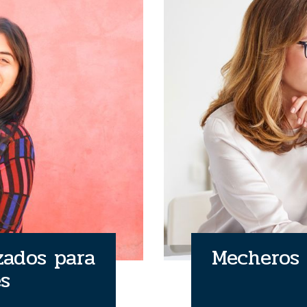
zados para
Mecheros 
es