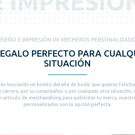
E IMPRESIÓN
ISEÑO E IMPRESIÓN DE MECHEROS PERSONALIZAD
REGALO PERFECTO PARA CUALQ
SITUACIÓN
és buscando un bonito detalle de boda, que quieras felicita
u carrera, por su cumpleaños o por cualquier otra situación, 
 artículo de merchandising para publicitar tu marca, nuest
personalizados son la opción perfecta.