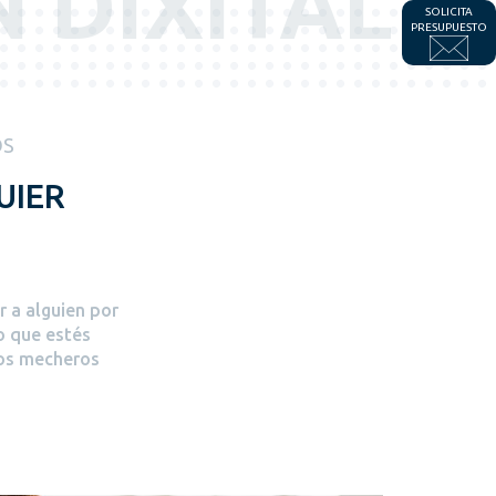
 DIXITAL
SOLICITA
PRESUPUESTO
OS
UIER
r a alguien por
o que estés
ros mecheros