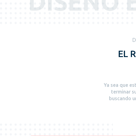
DISEÑO 
D
EL 
Ya sea que est
terminar s
buscando un