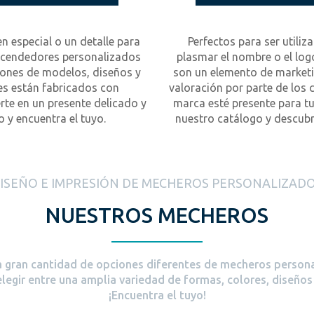
n especial o un detalle para
Perfectos para ser utili
encendedores personalizados
plasmar el nombre o el lo
iones de modelos, diseños y
son un elemento de marketin
es están fabricados con
valoración por parte de los c
rte en un presente delicado y
marca esté presente para tu
 y encuentra el tuyo.
nuestro catálogo y descub
ISEÑO E IMPRESIÓN DE MECHEROS PERSONALIZAD
NUESTROS MECHEROS
gran cantidad de opciones diferentes de mecheros person
legir entre una amplia variedad de formas, colores, diseños 
¡Encuentra el tuyo!